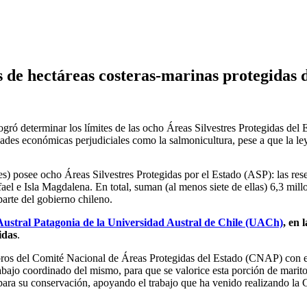
s de hectáreas costeras-marinas protegidas d
ró determinar los límites de las ocho Áreas Silvestres Protegidas del E
ades económicas perjudiciales como la salmonicultura, pese a que la ley
s) posee ocho Áreas Silvestres Protegidas por el Estado (ASP): las res
 e Isla Magdalena. En total, suman (al menos siete de ellas) 6,3 millo
parte del gobierno chileno.
ustral Patagonia de la Universidad Austral de Chile (UACh)
, en 
idas
.
bros del Comité Nacional de Áreas Protegidas del Estado (CNAP) con el
ajo coordinado del mismo, para que se valorice esta porción de maritori
s para su conservación, apoyando el trabajo que ha venido realizando la