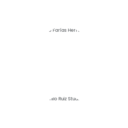
Coordinador de
Conservación
Camilo Ruiz
Stuardo
Coordinador de
Operaciones
Annelore