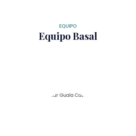
EQUIPO
Equipo Basal
César Guala
Catalán
Director
Aldo Farías
Herrera