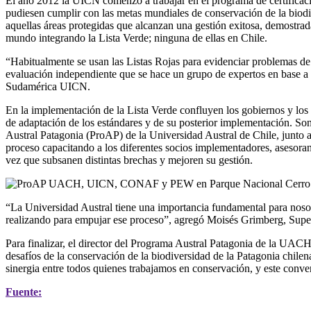
El año 2012 la UICN comenzó a trabajar en el programa de certificac
pudiesen cumplir con las metas mundiales de conservación de la biodive
aquellas áreas protegidas que alcanzan una gestión exitosa, demostra
mundo integrando la Lista Verde; ninguna de ellas en Chile.
“Habitualmente se usan las Listas Rojas para evidenciar problemas de co
evaluación independiente que se hace un grupo de expertos en base a u
Sudamérica UICN.
En la implementación de la Lista Verde confluyen los gobiernos y los 
de adaptación de los estándares y de su posterior implementación. Son,
Austral Patagonia (ProAP) de la Universidad Austral de Chile, junto
proceso capacitando a los diferentes socios implementadores, asesoran
vez que subsanen distintas brechas y mejoren su gestión.
“La Universidad Austral tiene una importancia fundamental para nosot
realizando para empujar ese proceso”, agregó Moisés Grimberg, Sup
Para finalizar, el director del Programa Austral Patagonia de la UAC
desafíos de la conservación de la biodiversidad de la Patagonia chile
sinergia entre todos quienes trabajamos en conservación, y este conv
Fuente: