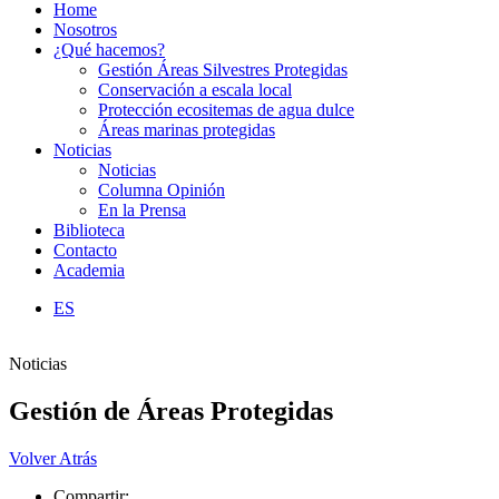
Home
Nosotros
¿Qué hacemos?
Gestión Áreas Silvestres Protegidas
Conservación a escala local
Protección ecositemas de agua dulce
Áreas marinas protegidas
Noticias
Noticias
Columna Opinión
En la Prensa
Biblioteca
Contacto
Academia
ES
Noticias
Gestión de Áreas Protegidas
Volver Atrás
Compartir: