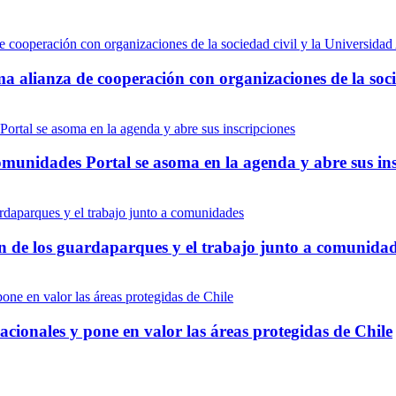
ma alianza de cooperación con organizaciones de la soci
munidades Portal se asoma en la agenda y abre sus ins
ón de los guardaparques y el trabajo junto a comunida
onales y pone en valor las áreas protegidas de Chile