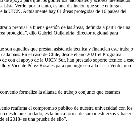
 de apoyo para que los gobiernos nacionales y actores interesados
 Lista Verde, por lo tanto, es una distinción que se le entrega a
de la UICN. Actualmente hay 61 áreas protegidas de 16 países del
rar o premiar la buena gestión de las áreas, definida a partir de una
a protegida”, dijo Gabriel Quijandría, director regional para
 son aquellos que prestan asistencia técnica y financian este trabajo
en cada país. En el caso de Chile, desde el año 2021 el Programa
de con el apoyo de la UICN Sur, han prestado soporte técnico a este
llo y Vicente Pérez Rosales para que ingresen a la Lista Verde, una
 convenio formaliza la alianza de trabajo conjunto que estamos
venio reafirma el compromiso público de nuestra universidad con los
ico desde nuestro lado, es la única forma de sumar esfuerzos y hacer
e el 2018- es una prueba de ello”.