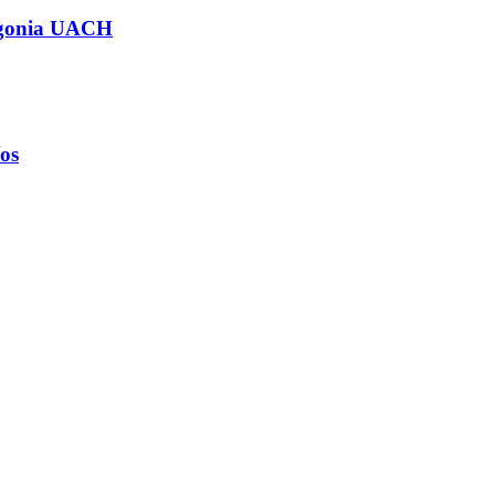
atagonia UACH
os