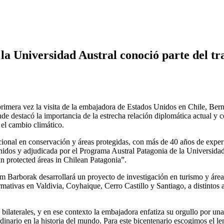
a Universidad Austral conoció parte del tra
 primera vez la visita de la embajadora de Estados Unidos en Chile, Ber
e destacó la importancia de la estrecha relación diplomática actual y 
 el cambio climático.
acional en conservación y áreas protegidas, con más de 40 años de experi
idos y adjudicada por el Programa Austral Patagonia de la Universidad
in protected áreas in Chilean Patagonia”.
Jim Barborak desarrollará un proyecto de investigación en turismo y áreas
ativas en Valdivia, Coyhaique, Cerro Castillo y Santiago, a distintos act
aterales, y en ese contexto la embajadora enfatiza su orgullo por una 
inario en la historia del mundo. Para este bicentenario escogimos el l