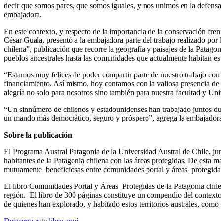
decir que somos pares, que somos iguales, y nos unimos en la defensa 
embajadora.
En este contexto, y respecto de la importancia de la conservación fren
César Guala, presentó a la embajadora parte del trabajo realizado por 
chilena”, publicación que recorre la geografía y paisajes de la Patagon
pueblos ancestrales hasta las comunidades que actualmente habitan est
“Estamos muy felices de poder compartir parte de nuestro trabajo con 
financiamiento. Así mismo, hoy contamos con la valiosa presencia de J
alegría no solo para nosotros sino también para nuestra facultad y Un
“Un sinnúmero de chilenos y estadounidenses han trabajado juntos dura
un mando más democrático, seguro y próspero”, agrega la embajador
Sobre la publicación
El Programa Austral Patagonia de la Universidad Austral de Chile, junt
habitantes de la Patagonia chilena con las áreas protegidas. De esta 
mutuamente beneficiosas entre comunidades portal y áreas protegida
El libro Comunidades Portal y Áreas Protegidas de la Patagonia chilena
región. El libro de 300 páginas constituye un compendio del contexto ge
de quienes han explorado, y habitado estos territorios australes, como
Descarga este libro aquí