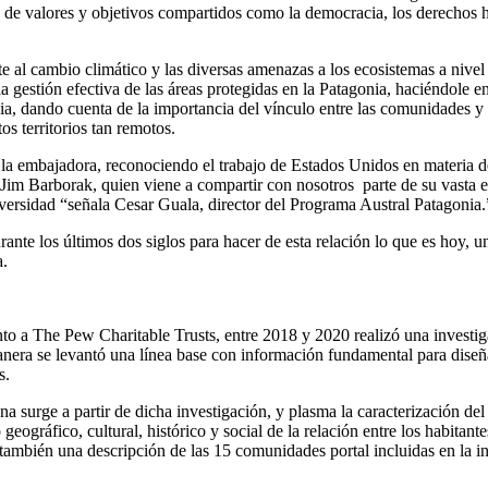
de valores y objetivos compartidos como la democracia, los derechos hum
te al cambio climático y las diversas amenazas a los ecosistemas a nivel
la gestión efectiva de las áreas protegidas en la Patagonia, haciéndole
ia, dando cuenta de la importancia del vínculo entre las comunidades y la
os territorios tan remotos.
la embajadora, reconociendo el trabajo de Estados Unidos en materia de
im Barborak, quien viene a compartir con nosotros parte de su vasta exp
iversidad “señala Cesar Guala, director del Programa Austral Patagonia
nte los últimos dos siglos para hacer de esta relación lo que es hoy, 
a.
o a The Pew Charitable Trusts, entre 2018 y 2020 realizó una investigac
manera se levantó una línea base con información fundamental para diseñ
s.
 surge a partir de dicha investigación, y plasma la caracterización del
ográfico, cultural, histórico y social de la relación entre los habitante
 también una descripción de las 15 comunidades portal incluidas en la in