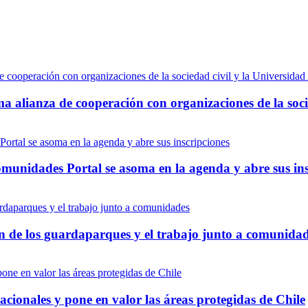
ma alianza de cooperación con organizaciones de la soci
munidades Portal se asoma en la agenda y abre sus ins
ón de los guardaparques y el trabajo junto a comunida
onales y pone en valor las áreas protegidas de Chile