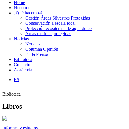
Home
Nosotros
¿Qué hacemos?
Gestión Áreas Silvestres Protegidas
Conservación a escala local
Protección ecositemas de agua dulce
Áreas marinas protegidas
Noticias
Noticias
Columna Opinión
En la Prensa
Biblioteca
Contacto
Academia
ES
Biblioteca
Libros
Informes y estudios