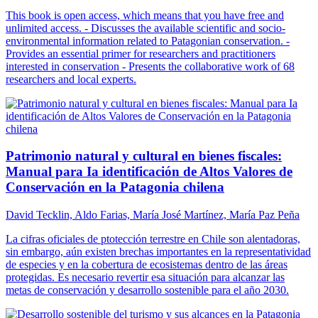
This book is open access, which means that you have free and
unlimited access. - Discusses the available scientific and socio-
environmental information related to Patagonian conservation. -
Provides an essential primer for researchers and practitioners
interested in conservation - Presents the collaborative work of 68
researchers and local experts.
Patrimonio natural y cultural en bienes fiscales:
Manual para Ia identificación de Altos Valores de
Conservación en la Patagonia chilena
David Tecklin, Aldo Farias, María José Martínez, María Paz Peña
La cifras oficiales de ptotección terrestre en Chile son alentadoras,
sin embargo, aún existen brechas importantes en la representatividad
de especies y en la cobertura de ecosistemas dentro de las áreas
protegidas. Es necesario revertir esa situación para alcanzar las
metas de conservación y desarrollo sostenible para el año 2030.