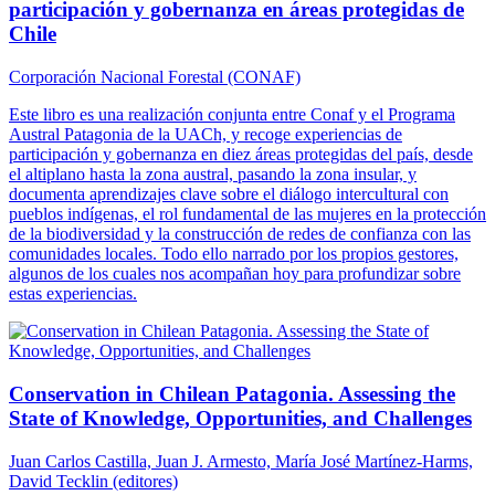
participación y gobernanza en áreas protegidas de
Chile
Corporación Nacional Forestal (CONAF)
Este libro es una realización conjunta entre Conaf y el Programa
Austral Patagonia de la UACh, y recoge experiencias de
participación y gobernanza en diez áreas protegidas del país, desde
el altiplano hasta la zona austral, pasando la zona insular, y
documenta aprendizajes clave sobre el diálogo intercultural con
pueblos indígenas, el rol fundamental de las mujeres en la protección
de la biodiversidad y la construcción de redes de confianza con las
comunidades locales. Todo ello narrado por los propios gestores,
algunos de los cuales nos acompañan hoy para profundizar sobre
estas experiencias.
Conservation in Chilean Patagonia. Assessing the
State of Knowledge, Opportunities, and Challenges
Juan Carlos Castilla, Juan J. Armesto, María José Martínez-Harms,
David Tecklin (editores)