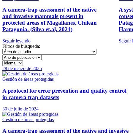
A camera-trap assessment of the native
A sys
and invasive mammals present in
conse
protected areas of Magallanes, Chilean
Patag
Patagonia. (Silva et.al, 2024)
Harms
Seguir leyendo
Seguir 
Filtros de búsqueda:
28 de marzo de 2025
Gestión de áreas protegidas
A protocol for error prevention and quality control
in camera trap datasets
30 de julio de 2024
Gestión de áreas protegidas
A camera-trap assessment of the native and invasive