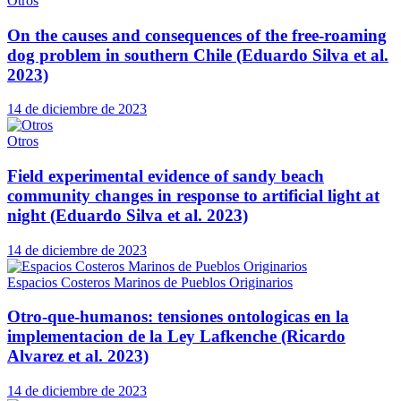
Otros
On the causes and consequences of the free-roaming
dog problem in southern Chile (Eduardo Silva et al.
2023)
14 de diciembre de 2023
Otros
Field experimental evidence of sandy beach
community changes in response to artificial light at
night (Eduardo Silva et al. 2023)
14 de diciembre de 2023
Espacios Costeros Marinos de Pueblos Originarios
Otro-que-humanos: tensiones ontologicas en la
implementacion de la Ley Lafkenche (Ricardo
Alvarez et al. 2023)
14 de diciembre de 2023