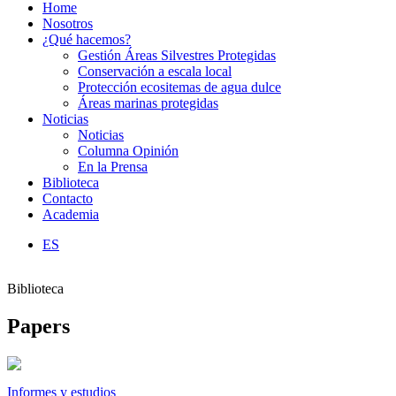
Home
Nosotros
¿Qué hacemos?
Gestión Áreas Silvestres Protegidas
Conservación a escala local
Protección ecositemas de agua dulce
Áreas marinas protegidas
Noticias
Noticias
Columna Opinión
En la Prensa
Biblioteca
Contacto
Academia
ES
Biblioteca
Papers
Informes y estudios