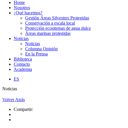
Home
Nosotros
¿Qué hacemos?
Gestión Áreas Silvestres Protegidas
Conservación a escala local
Protección ecositemas de agua dulce
Áreas marinas protegidas
Noticias
Noticias
Columna Opinión
En la Prensa
Biblioteca
Contacto
Academia
ES
Noticias
Volver Atrás
Compartir: