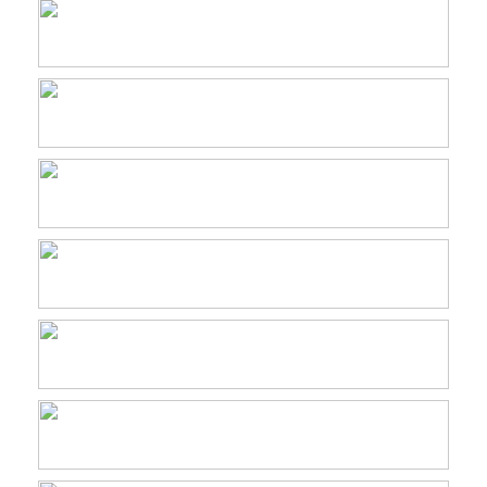
Academia
Agua Dulce
Columna Opinión
Comunidad portal
Conservación a escala local
ECMPO