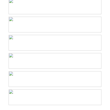
En la Prensa
Financiamiento
Gestión de Áreas Protegidas
Lista Verde
Monitoreo
Noticias