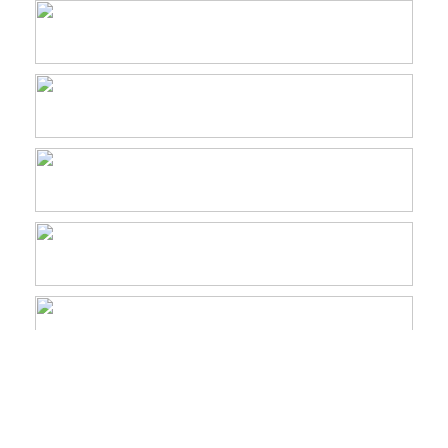
Gestión de Áreas Protegidas
Lista Verde
Monitoreo
Noticias
Planificación
Planificación territorial