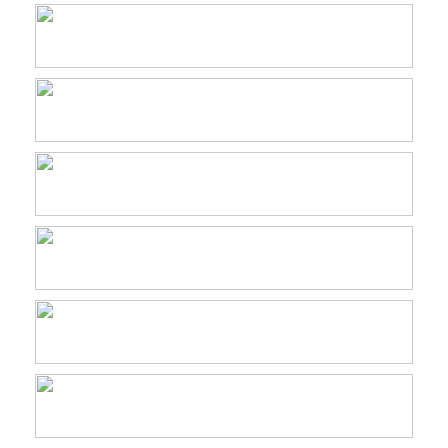
Columna Opinión
Comunidad portal
Conservación a escala local
ECMPO
En la Prensa
Financiamiento