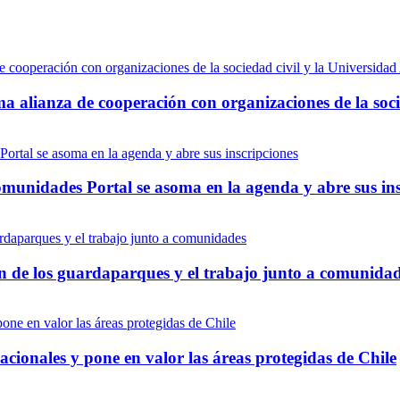
ma alianza de cooperación con organizaciones de la soci
munidades Portal se asoma en la agenda y abre sus ins
ón de los guardaparques y el trabajo junto a comunida
onales y pone en valor las áreas protegidas de Chile