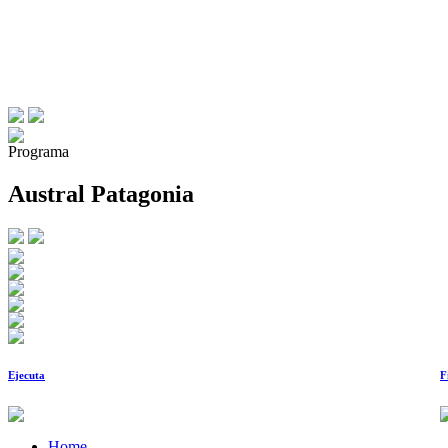
Programa
Austral Patagonia
Ejecuta
F
Home