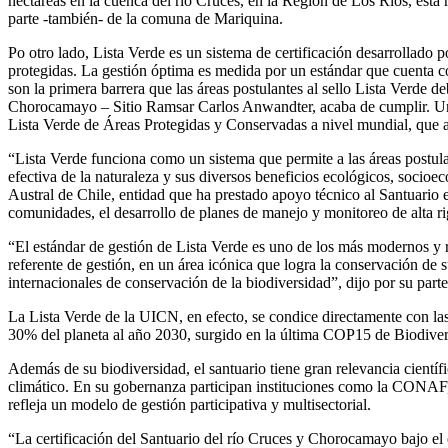
hectáreas en la cuenca del río Cruces, en la Región de Los Ríos, est
parte -también- de la comuna de Mariquina.
Po otro lado, Lista Verde es un sistema de certificación desarrollado 
protegidas. La gestión óptima es medida por un estándar que cuenta 
son la primera barrera que las áreas postulantes al sello Lista Verde d
Chorocamayo – Sitio Ramsar Carlos Anwandter, acaba de cumplir. Una v
Lista Verde de Áreas Protegidas y Conservadas a nivel mundial, que a
“Lista Verde funciona como un sistema que permite a las áreas postulan
efectiva de la naturaleza y sus diversos beneficios ecológicos, socio
Austral de Chile, entidad que ha prestado apoyo técnico al Santuario 
comunidades, el desarrollo de planes de manejo y monitoreo de alta rig
“El estándar de gestión de Lista Verde es uno de los más modernos y
referente de gestión, en un área icónica que logra la conservación d
internacionales de conservación de la biodiversidad”, dijo por su pa
La Lista Verde de la UICN, en efecto, se condice directamente con las
30% del planeta al año 2030, surgido en la última COP15 de Biodiver
Además de su biodiversidad, el santuario tiene gran relevancia científ
climático. En su gobernanza participan instituciones como la CONAF
refleja un modelo de gestión participativa y multisectorial.
“La certificación del Santuario del río Cruces y Chorocamayo bajo el