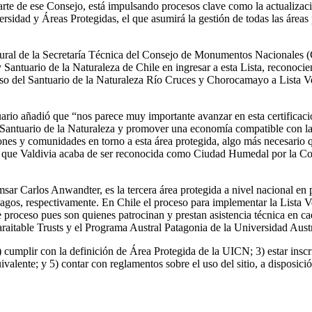
rte de ese Consejo, está impulsando procesos clave como la actualizació
sidad y Áreas Protegidas, el que asumirá la gestión de todas las áreas 
ral de la Secretaría Técnica del Consejo de Monumentos Nacionales (C
y Santuario de la Naturaleza de Chile en ingresar a esta Lista, reconoc
 del Santuario de la Naturaleza Río Cruces y Chorocamayo a Lista Verd
tuario añadió que “nos parece muy importante avanzar en esta certificac
 Santuario de la Naturaleza y promover una economía compatible con la 
zaciones y comunidades en torno a esta área protegida, algo más neces
que Valdivia acaba de ser reconocida como Ciudad Humedal por la Conv
r Carlos Anwandter, es la tercera área protegida a nivel nacional en po
 Lagos, respectivamente. En Chile el proceso para implementar la List
 proceso pues son quienes patrocinan y prestan asistencia técnica en ca
itable Trusts y el Programa Austral Patagonia de la Universidad Aust
; 2) cumplir con la definición de Área Protegida de la UICN; 3) estar i
valente; y 5) contar con reglamentos sobre el uso del sitio, a disposición 