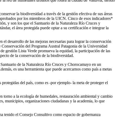
e la red de humedales urbanos que rodea la ciudad de Valdivia, siendo
nservar la biodiversidad a través de la gestión efectiva de sus áreas
y aprobados por los miembros de la UICN. Cinco de esos indicadores*
ación, y son los que el Santuario de la Naturaleza Río Cruces y
r, el área protegida puede optar a su certificación e integrar la
n el desarrollo de las mejoras necesarias para lograr la conservación
 de Conservación del Programa Austral Patagonia de la Universidad
 de gestión Lista Verde promueva la equidad, la participación de las
specto de la conservación de la biodiversidad.
al Santuario de la Naturaleza Río Cruces y Chorocamayo en un
. Además, es una herramienta que puede acercarnos como país a metas
 protegidas del país, como es -por ejemplo- la meta de proteger el
 en torno a la ecología de humedales, restauración ambiental y cambio
, municipios, organizaciones ciudadanas y la academia, lo que
e ha tenido el Consejo Consultivo como espacio de gobernanza