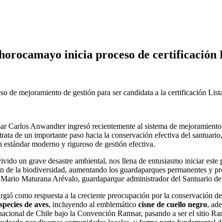
horocamayo inicia proceso de certificación
eso de mejoramiento de gestión para ser candidata a la certificación Lis
 Carlos Anwandter ingresó recientemente al sistema de mejoramiento de
ta de un importante paso hacia la conservación efectiva del santuario, y
n estándar moderno y riguroso de gestión efectiva.
ivido un grave desastre ambiental, nos llena de entusiasmo iniciar este 
n de la biodiversidad, aumentando los guardaparques permanentes y pr
ala Mario Maturana Arévalo, guardaparque administrador del Santuario 
surgió como respuesta a la creciente preocupación por la conservación d
species de aves
, incluyendo al emblemático
cisne de cuello negro
, ad
nacional de Chile bajo la Convención Ramsar, pasando a ser el sitio Ra