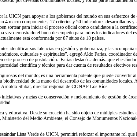
á rodeado por diversas comunidades locales, y forma parte fundamental d
por la UICN para apoyar a los gobiernos del mundo en sus esfuerzos de co
con 4 macro componentes, 17 criterios y 50 indicadores desarrollados 
eben sortear para iniciar el proceso oficial como candidatos a la certific
ez demostrado el buen desempeño para todos los indicadores del estánda
ctualmente está conformada por 87 sitios de 18 países.
tes identificar sus falencias en gestión y gobernanza, y las acompaña e
económicos, culturales y espirituales”, agregó Aldo Farías, coordinador
en este proceso de postulación. Farías destacó -además- que el estándar
urosidad científica y técnica para dar cuenta de resultados efectivos re
 rigurosos del mundo; es una herramienta potente que puede convertir 
e su biodiversidad de la mano del desarrollo de las comunidades locales
rte Arnoldo Shibar, director regional de CONAF Los Ríos.
 iniciativas y metas de conservación y mejoramiento de gestión de áreas
sidad.
ica y educativa. Desde su creación ha sido objeto de múltiples estudios
, Ministerio del Medio Ambiente, el Consejo de Monumentos Nacionales
 estándar Lista Verde de UICN, permitirá reforzar el importante rol qu