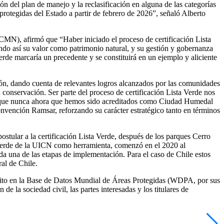
n del plan de manejo y la reclasificación en alguna de las categorías
protegidas del Estado a partir de febrero de 2026”, señaló Alberto
MN), afirmó que “Haber iniciado el proceso de certificación Lista
iendo así su valor como patrimonio natural, y su gestión y gobernanza
e marcaría un precedente y se constituirá en un ejemplo y aliciente
ión, dando cuenta de relevantes logros alcanzados por las comunidades
conservación. Ser parte del proceso de certificación Lista Verde nos
ario que nunca ahora que hemos sido acreditados como Ciudad Humedal
ención Ramsar, reforzando su carácter estratégico tanto en términos
stular a la certificación Lista Verde, después de los parques Cerro
a Verde de la UICN como herramienta, comenzó en el 2020 al
da una de las etapas de implementación. Para el caso de Chile estos
ral de Chile.
nscrito en la Base de Datos Mundial de Áreas Protegidas (WDPA, por sus
de la sociedad civil, las partes interesadas y los titulares de