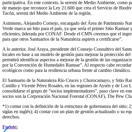
participativa. En este contexto, la seremi de Medio Ambiente, como pa
de manejo que reconoce la Ley 21.600 que crea el Servicio de Biodiver
Tacón, seremi del Medio Ambiente de la región.
Asimismo, Alejandro Cornejo, encargado del Área de Patrimonio Natu
Verde marca un hito para el país, ya que sería el primer Sitio Ramsar 
eficientes, liderada por CONAF. Desde el CMN creemos que el ingreso
para que otros Santuarios de la Naturaleza aspiren a certificarse”.
A lo anterior, José Araya, presidente del Consejo Consultivo del San
locales en base a un modelo de gestión para mejorar la protección del
permitirá identificar aspectos a mejorar de la gestión de las organi
por la Convención de Humedales Ramsar”. Al respecto cabe recordar 
ecológicos como para la resiliencia urbana frente al cambio climático.
El Santuario de la Naturaleza Río Cruces y Chorocamayo, y Sitio Ramsa
Castillo y Vicente Pérez Rosales, en las regiones de Aysén y de Los
consolidarse el grupo de “socios implementadores”, paso clave en este
socios son la Corporación Nacional Forestal (CONAF), The Pew Chara
*1) contar con la definición de la estructura de gobernanza del sitio
siglas en inglés); 4) contar con un plan de gestión actualizado o su equi
derechos.
Fuente: