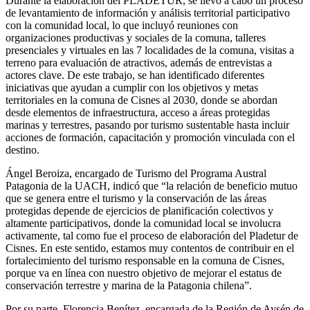
Durante la elaboración del PLADETUR, se llevó a cabo un proceso
de levantamiento de información y análisis territorial participativo
con la comunidad local, lo que incluyó reuniones con
organizaciones productivas y sociales de la comuna, talleres
presenciales y virtuales en las 7 localidades de la comuna, visitas a
terreno para evaluación de atractivos, además de entrevistas a
actores clave. De este trabajo, se han identificado diferentes
iniciativas que ayudan a cumplir con los objetivos y metas
territoriales en la comuna de Cisnes al 2030, donde se abordan
desde elementos de infraestructura, acceso a áreas protegidas
marinas y terrestres, pasando por turismo sustentable hasta incluir
acciones de formación, capacitación y promoción vinculada con el
destino.
Ángel Beroiza, encargado de Turismo del Programa Austral
Patagonia de la UACH, indicó que “
la relación de beneficio mutuo
que se genera entre el turismo y la conservación de las áreas
protegidas depende de ejercicios de planificación colectivos y
altamente participativos, donde la comunidad local se involucra
activamente, tal como fue el proceso de elaboración del Pladetur de
Cisnes. En este sentido, estamos muy contentos de contribuir en el
fortalecimiento del turismo responsable en la comuna de Cisnes,
porque va en línea con nuestro objetivo de mejorar el estatus de
conservación terrestre y marina de la Patagonia chilena”.
Por su parte, Florencia Benítez, encargada de la Región de Aysén de