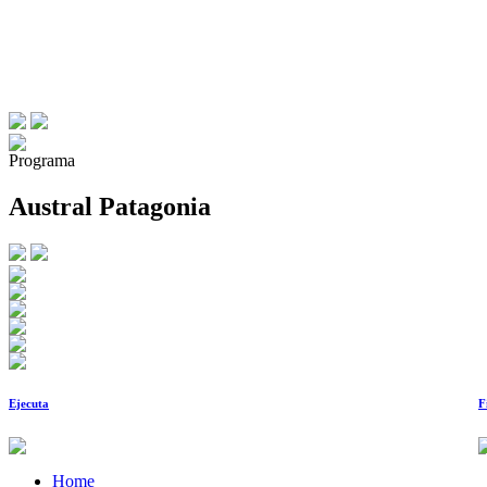
Programa
Austral Patagonia
Ejecuta
F
Home