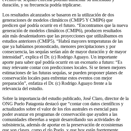
duración, y su frecuencia podría triplicarse.
Los resultados alcanzados se basaron en la utilización de dos
generaciones de modelos climáticos (CMIP5 Y CMIP6) que
predicen qué podría ocurrir en el futuro. “Encontramos que la nueva
generación de modelos climáticos (CMIP6), producen resultados
aún más desalentadores que las proyecciones que utilizábamos en
estudios anteriores (CMIP5). “Habrá mayores temperaturas de las
que ya habíamos pronosticado, menores precipitaciones y por
consecuencia, las sequías serían aún de mayor duración y de mayor
intensidad”, explica el Dr. (c) Rodrigo Aguayo. Un importante
aporte para saber qué podría ocurrir en un escenario a futuro: “Es
muy relevante contar con predicciones locales. Si se tienen mejores
estimaciones de las futuras sequías, se pueden proponer planes de
conservación locales para enfrentar estos eventos con mejor
preparación”, enfatiza el Dr. (c) Rodrigo Aguayo frente a la
relevancia del estudio.
Sobre la importancia del estudio publicado, José Claro, director de la
ONG Puelo Patagonia destacó que “contar con datos científicos y
actualizados sobre el valor de los ríos australes es esencial para
poder avanzar en programas de conservación que ayuden a las
comunidades ribereñas a seguir desarrollando sus actividades de
subsistencia, además de aportar en la preservación de ecosistemas
que son claves, como el río Puelo, y que hoy están fuertemente