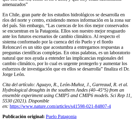
amenazados”
En Chile, gran parte de los estudios hidrológicos se desarrolla en
ríos del norte y centro, existiendo menos información en la zona sur
del país. Sin embargo, “Las cuencas de los ríos mejor conservados
se encuentran en la Patagonia. Ellos son nuestro mejor resguardo
ante los futuros escenarios de cambio climático. Al respecto el
sistema conformado por la cuenca del río Puelo y el fiordo
Reloncaví es un sitio que acostumbra a entregarnos respuestas a
preguntas científicas complejas. En otras palabras, es un laboratorio
natural que nos ayuda a entender las implicancias regionales del
cambio climático, por lo cual es urgente protegerlo y aumentar los
esfuerzos de investigación que en ellos se desarrolla” finaliza el Dr.
Jorge León.
Cita del artículo: Aguayo, R., León-Muñoz, J., Garreaud, R. et al.
Hydrological droughts in the southern Andes (40–45°S) from an
ensemble experiment using CMIP5 and CMIP6 models. Sci Rep 11,
5530 (2021). Disponible
en:
https://www.nature.com/articles/s41598-021-84807-4
Publicación original:
Puelo Patagonia