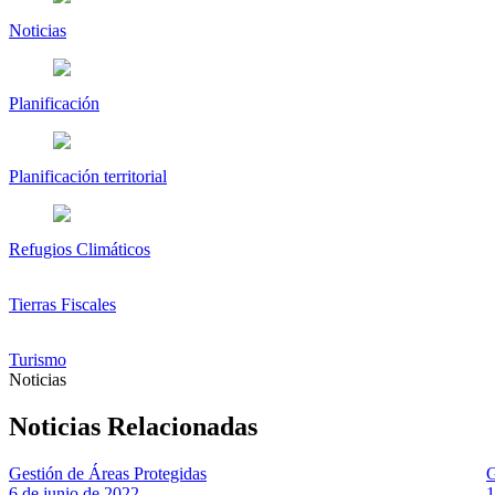
Noticias
Planificación
Planificación territorial
Refugios Climáticos
Tierras Fiscales
Turismo
Noticias
Noticias Relacionadas
Gestión de Áreas Protegidas
G
6 de junio de 2022
1