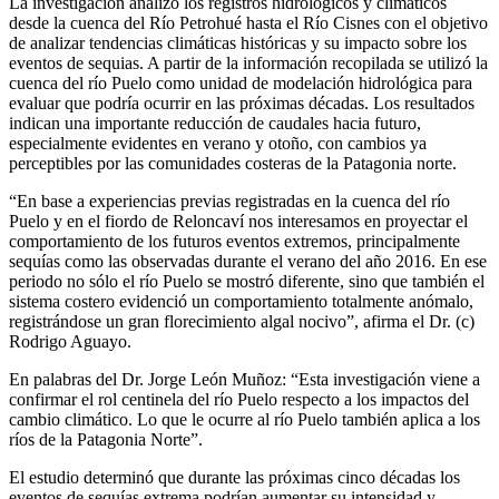
La investigación analizó los registros hidrológicos y climáticos
desde la cuenca del Río Petrohué hasta el Río Cisnes con el objetivo
de analizar tendencias climáticas históricas y su impacto sobre los
eventos de sequias. A partir de la información recopilada se utilizó la
cuenca del río Puelo como unidad de modelación hidrológica para
evaluar que podría ocurrir en las próximas décadas. Los resultados
indican una importante reducción de caudales hacia futuro,
especialmente evidentes en verano y otoño, con cambios ya
perceptibles por las comunidades costeras de la Patagonia norte.
“En base a experiencias previas registradas en la cuenca del río
Puelo y en el fiordo de Reloncaví nos interesamos en proyectar el
comportamiento de los futuros eventos extremos, principalmente
sequías como las observadas durante el verano del año 2016. En ese
periodo no sólo el río Puelo se mostró diferente, sino que también el
sistema costero evidenció un comportamiento totalmente anómalo,
registrándose un gran florecimiento algal nocivo”, afirma el Dr. (c)
Rodrigo Aguayo.
En palabras del Dr. Jorge León Muñoz: “Esta investigación viene a
confirmar el rol centinela del río Puelo respecto a los impactos del
cambio climático. Lo que le ocurre al río Puelo también aplica a los
ríos de la Patagonia Norte”.
El estudio determinó que durante las próximas cinco décadas los
eventos de sequías extrema podrían aumentar su intensidad y