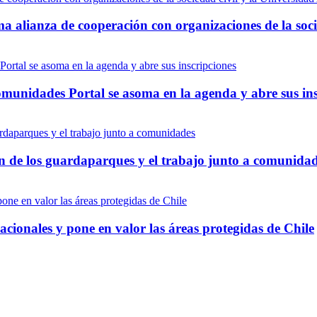
ma alianza de cooperación con organizaciones de la soci
munidades Portal se asoma en la agenda y abre sus ins
ón de los guardaparques y el trabajo junto a comunida
onales y pone en valor las áreas protegidas de Chile