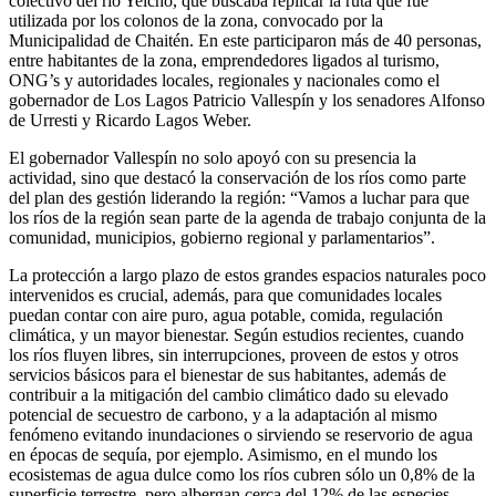
colectivo del río Yelcho, que buscaba replicar la ruta que fue
utilizada por los colonos de la zona, convocado por la
Municipalidad de Chaitén. En este participaron más de 40 personas,
entre habitantes de la zona, emprendedores ligados al turismo,
ONG’s y autoridades locales, regionales y nacionales como el
gobernador de Los Lagos Patricio Vallespín y los senadores Alfonso
de Urresti y Ricardo Lagos Weber.
El gobernador Vallespín no solo apoyó con su presencia la
actividad, sino que destacó la conservación de los ríos como parte
del plan des gestión liderando la región: “Vamos a luchar para que
los ríos de la región sean parte de la agenda de trabajo conjunta de la
comunidad, municipios, gobierno regional y parlamentarios”.
La protección a largo plazo de estos grandes espacios naturales poco
intervenidos es crucial, además, para que comunidades locales
puedan contar con aire puro, agua potable, comida, regulación
climática, y un mayor bienestar. Según estudios recientes, cuando
los ríos fluyen libres, sin interrupciones, proveen de estos y otros
servicios básicos para el bienestar de sus habitantes, además de
contribuir a la mitigación del cambio climático dado su elevado
potencial de secuestro de carbono, y a la adaptación al mismo
fenómeno evitando inundaciones o sirviendo se reservorio de agua
en épocas de sequía, por ejemplo. Asimismo, en el mundo los
ecosistemas de agua dulce como los ríos cubren sólo un 0,8% de la
superficie terrestre, pero albergan cerca del 12% de las especies