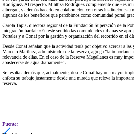
Rodríguez. Al respecto, Milithza Rodríguez complemente que «es muy gr
albergan, y además hacerlo en colaboración con otras instituciones a 
algunos de los beneficios que percibimos como comunidad portal gracia
Carola Tapia, directora regional de la Fundación Superación de la Pobr
integración barrial: «En este sentido las comunidades urbanas se apr
Portales y a Conaf por la gestión y organización del recorrido en el d
Desde Conaf señalan que la actividad tenía por objetivo acercar a las 
Marcelo Martínez, administrador de la reserva, agrega “la importancia
relevancia de ellas. En el caso de la Reserva Magallanes es muy impo
abastecerse de agua diariamente”.
Se resalta además que, actualmente, desde Conaf hay una mayor imple
enfoca su trabajo justamente desde una mirada que releva la importanc
reserva.
Fuente: