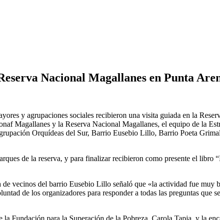
a Reserva Nacional Magallanes en Punta Are
yores y agrupaciones sociales recibieron una visita guiada en la Rese
Conaf Magallanes y la Reserva Nacional Magallanes, el equipo de la Es
 Agrupación Orquídeas del Sur, Barrio Eusebio Lillo, Barrio Poeta Grim
arques de la reserva, y para finalizar recibieron como presente el libr
a de vecinos del barrio Eusebio Lillo señaló que «la actividad fue muy 
ntad de los organizadores para responder a todas las preguntas que se h
l de la Fundación para la Superación de la Pobreza, Carola Tapia, y la e