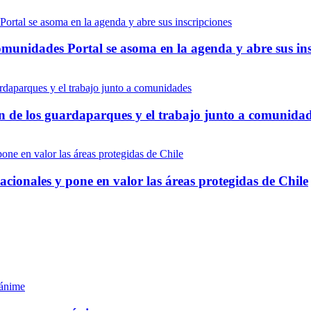
munidades Portal se asoma en la agenda y abre sus ins
ón de los guardaparques y el trabajo junto a comunida
onales y pone en valor las áreas protegidas de Chile