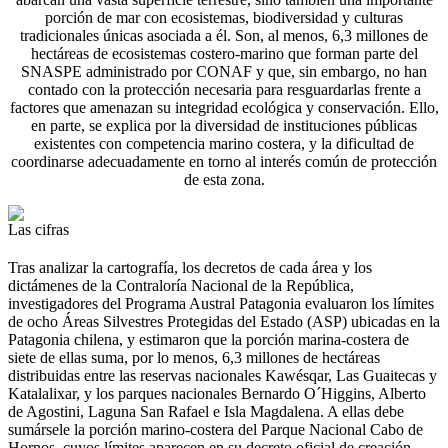
porción de mar con ecosistemas, biodiversidad y culturas
tradicionales únicas asociada a él. Son, al menos, 6,3 millones de
hectáreas de ecosistemas costero-marino que forman parte del
SNASPE administrado por CONAF y que, sin embargo, no han
contado con la protección necesaria para resguardarlas frente a
factores que amenazan su integridad ecológica y conservación. Ello,
en parte, se explica por la diversidad de instituciones públicas
existentes con competencia marino costera, y la dificultad de
coordinarse adecuadamente en torno al interés común de protección
de esta zona.
Las cifras
Tras analizar la cartografía, los decretos de cada área y los
dictámenes de la Contraloría Nacional de la República,
investigadores del Programa Austral Patagonia evaluaron los límites
de ocho Áreas Silvestres Protegidas del Estado (ASP) ubicadas en la
Patagonia chilena, y estimaron que la porción marina-costera de
siete de ellas suma, por lo menos, 6,3 millones de hectáreas
distribuidas entre las reservas nacionales Kawésqar, Las Guaitecas y
Katalalixar, y los parques nacionales Bernardo O´Higgins, Alberto
de Agostini, Laguna San Rafael e Isla Magdalena. A ellas debe
sumársele la porción marino-costera del Parque Nacional Cabo de
Hornos, cuyos límites aparecen en su decreto oficial de creación,