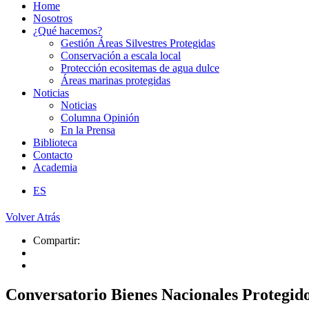
Home
Nosotros
¿Qué hacemos?
Gestión Áreas Silvestres Protegidas
Conservación a escala local
Protección ecositemas de agua dulce
Áreas marinas protegidas
Noticias
Noticias
Columna Opinión
En la Prensa
Biblioteca
Contacto
Academia
ES
Volver Atrás
Compartir:
Conversatorio Bienes Nacionales Protegidos