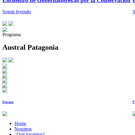
Encuentro de Gobernadores/as por la Conservación
Seguir leyendo
S
Programa
Austral Patagonia
Ejecuta
F
Home
Nosotros
¿Qué hacemos?