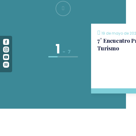
19 de mayo de 202
7° Encuentro P
1
Turismo
-
7