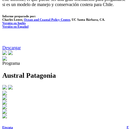
si es un modelo de manejo y conservación costera para Chile.
Informe preparado por:
Charles Lester,
Ocean and Coastal Policy Center
, UC Santa Bárbara, CA.
Versión en Inglés
Versión en Español
Descargar
Programa
Austral Patagonia
Ejecuta
F