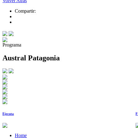
Volver Atrás
Compartir:
Programa
Austral Patagonia
Ejecuta
F
Home