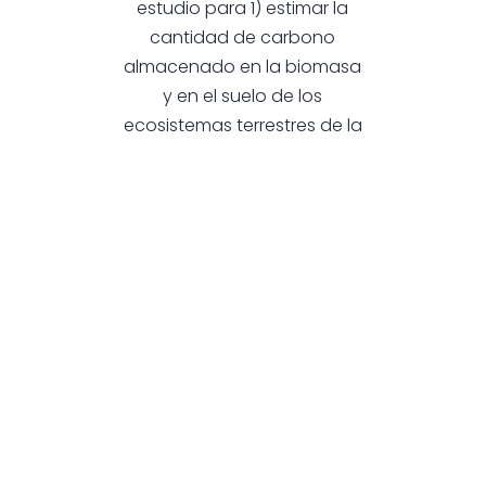
estudio para 1) estimar la
cantidad de carbono
almacenado en la biomasa
y en el suelo de los
ecosistemas terrestres de la
Patagonia chilena, y 2)
estimar cuánto de ese
carbono está almacenado
en las áreas protegidas de
la Patagonia. Para efectos
del estudio, la Patagonia
chilena abarca parte de la
Región de Los Lagos (Chiloé
y la provincia de Palena), y
las regiones de Aysén y
Magallanes.