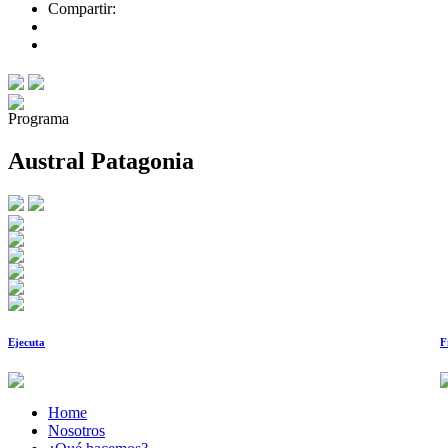
Compartir:
Programa
Austral Patagonia
Ejecuta
F
Home
Nosotros