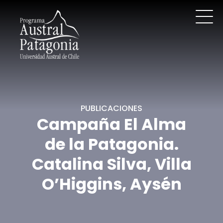
PUBLICACIONES
Campaña El Alma
de la Patagonia.
Catalina Silva, Villa
O’Higgins, Aysén