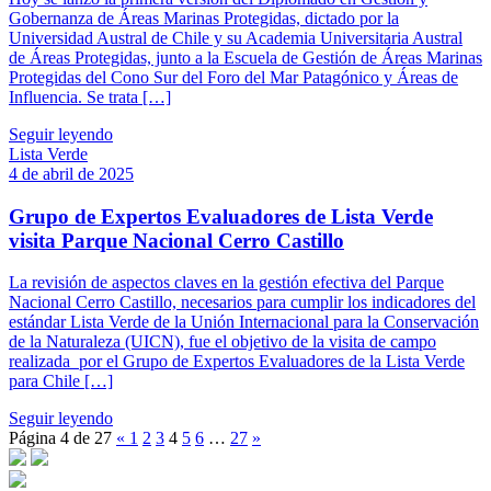
Gobernanza de Áreas Marinas Protegidas, dictado por la
Universidad Austral de Chile y su Academia Universitaria Austral
de Áreas Protegidas, junto a la Escuela de Gestión de Áreas Marinas
Protegidas del Cono Sur del Foro del Mar Patagónico y Áreas de
Influencia. Se trata […]
Seguir leyendo
Lista Verde
4 de abril de 2025
Grupo de Expertos Evaluadores de Lista Verde
visita Parque Nacional Cerro Castillo
La revisión de aspectos claves en la gestión efectiva del Parque
Nacional Cerro Castillo, necesarios para cumplir los indicadores del
estándar Lista Verde de la Unión Internacional para la Conservación
de la Naturaleza (UICN), fue el objetivo de la visita de campo
realizada por el Grupo de Expertos Evaluadores de la Lista Verde
para Chile […]
Seguir leyendo
Página 4 de 27
«
1
2
3
4
5
6
…
27
»