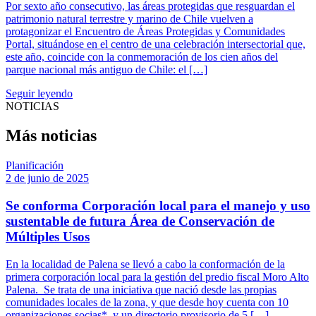
Por sexto año consecutivo, las áreas protegidas que resguardan el
patrimonio natural terrestre y marino de Chile vuelven a
protagonizar el Encuentro de Áreas Protegidas y Comunidades
Portal, situándose en el centro de una celebración intersectorial que,
este año, coincide con la conmemoración de los cien años del
parque nacional más antiguo de Chile: el […]
Seguir leyendo
NOTICIAS
Más noticias
Planificación
2 de junio de 2025
Se conforma Corporación local para el manejo y uso
sustentable de futura Área de Conservación de
Múltiples Usos
En la localidad de Palena se llevó a cabo la conformación de la
primera corporación local para la gestión del predio fiscal Moro Alto
Palena. Se trata de una iniciativa que nació desde las propias
comunidades locales de la zona, y que desde hoy cuenta con 10
organizaciones socias*, y un directorio provisorio de 5 […]