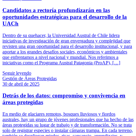
Candidatos a rectoría profundizarán en las
oportunidades estratégicas para el desarrollo de la
UACh
Dentro de su quehacer, la Universidad Austral de Chile lidera
iniciativas de investigación de gran envergadura y complejidad que
revisten una gran oportunidad para el desarrollo institucional, y para
aportar a los grandes desafíos sociales, económicos y ambientales
que enfrentamos a nivel nacional y mundial. Nos referimos a
iniciativas como el Programa Austral Patagonia (ProAP), […]
Seguir leyendo
Gestión de Áreas Protegidas
30 de abril de 2025
Detrás de los datos: compromiso y convivencia en
áreas protegidas
En medio de glaciares remotos, bosques lluviosos y fiordos
australes, hay un grupo de jóvenes profesionales que ha hecho de las
áreas protegidas su lugar de trabajo y de transformación. No se trata
solo de registrar especies o instalar cámaras trampa. En cada terreno,
también se despliegan miedos, risas, cansancio, aprendizajes, y